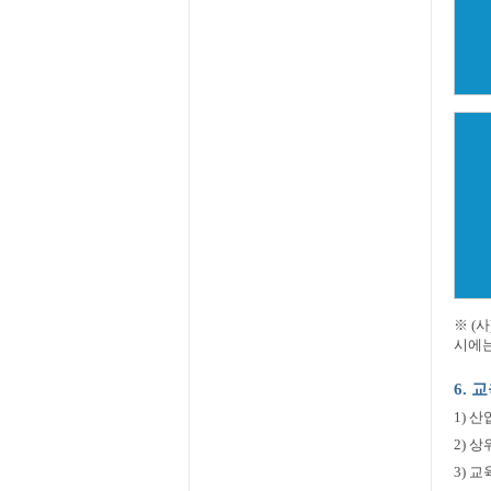
※ (
시에
6.
1) 
2) 
3) 