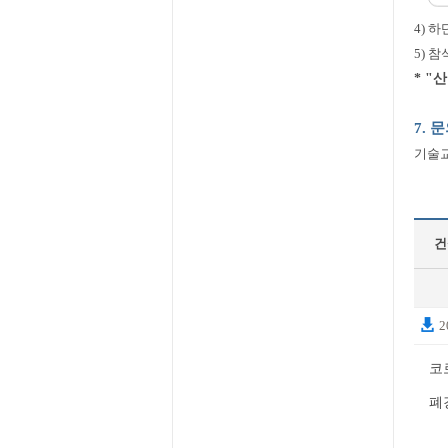
4) 
5) 
* 
7. 
기술교육
건
2
코
폐