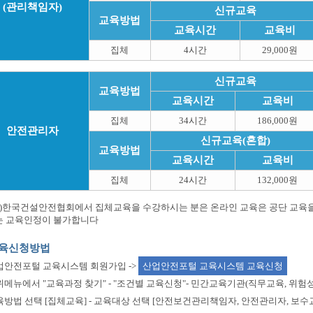
(관리책임자)
신규교육
교육방법
교육시간
교육비
집체
4시간
29,000원
신규교육
교육방법
교육시간
교육비
집체
34시간
186,000원
안전관리자
신규교육(혼합)
교육방법
교육시간
교육비
집체
24시간
132,000원
사)한국건설안전협회에서 집체교육을 수강하시는 분은 온라인 교육은 공단 교육
는 교육인정이 불가합니다
 교육신청방법
산업안전포털 교육시스템 회원가입 ->
산업안전포털 교육시스템 교육신청
상위메뉴에서 "교육과정 찾기" - "조건별 교육신청"- 민간교육기관(직무교육, 위
교육방법 선택 [집체교육] - 교육대상 선택 [안전보건관리책임자, 안전관리자, 보