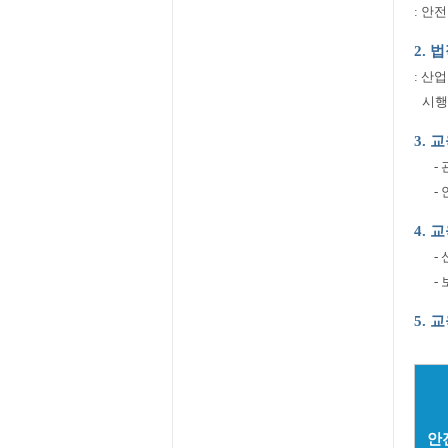
: 안
2. 
: 산
시행
3.
-
-
4. 
-
-
5. 
안