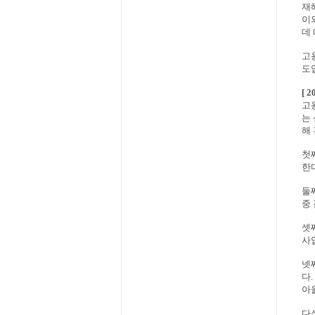
재해
이
데
고용
도
[ 
고
는
해
첫
한
둘
중
셋
사
넷
다.
아
다