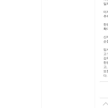
일
마
추
한
확
산
순
임
고
감
한
고
또
다.