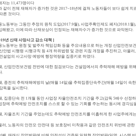
자는 11,473명이다
와 같이 전체 재해자가 증가한 것은 2017~18년에 걸쳐 노동자들이 보다 쉽게 
 따른 것이다.
노동부는 그동안 추정의 원칙 도입(2017.9월), 사업주확인제도 폐지(2018.1월)
입해왔고, 이에 따라 산재보상이 인정되는 재해자수가 증가한 것으로 파악된다.
2019년 산재 사망사고 감소 대책 ]
용노동부는 원청 및 발주자 책임강화 등을 주요내용으로 하는 개정 산업안전보건법
 산안법 시행령·시행규칙 등 4개 하위법령 및 관련 지침 개정을 추진하고, 아울러
 건설업의 사고사망 예방에 행정역량을 집중키로 하였다.
째, 산업안전보건법 전반에 대한 점검보다는 건설업에서의 추락재해 예방을 위해
다.
째, 종전의 추락재해예방의 날(매월 14일)을 추락집중단속주간(매월 14일이 속한
 감독을 실시한다.
째, 집중단속 전 1개월 동안 사업장 자율안전조치 기간을 주고(감독 5배수 선정하
업장에 추락예방 안전조치를 스스로 할 수 있는 기회를 주는하는 동시에 경각심을
째, 자율조치 기간을 주었는데도 추락예방 안전조치를 미흡하게 한 사업주에게는
울러, 노동자의 안전모·안전대 등 보호장비 미착용과 같은 안전조치 위반에 관한
섯째, 재래식 작업발판에 비해 안전성이 검증된 일체형 작업발판(일명: 시스템 비