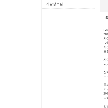
기술정보실
-
[ 
2
사
, 
사
조업
사
있
첫
는
둘
되
2
발
한편