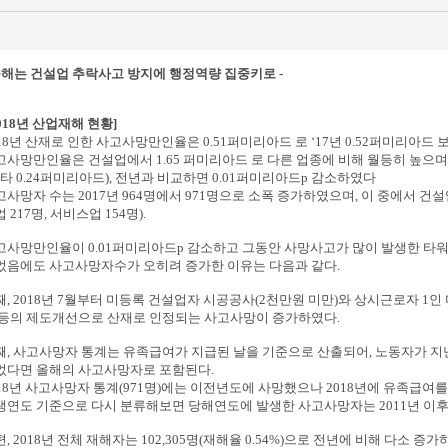
 올해는 건설업 추락사고 방지에 행정역량 집중키로 -
2018년 산업재해 현황]
018년 산재로 인한 사고사망만인율은 0.51퍼미리아드 로 ‘17년 0.52퍼미리아드
고사망만인율은 건설업에서 1.65 퍼미리아드 로 다른 업종에 비해 월등히 높으며
기타 0.24퍼미리아드), 전년과 비교하면 0.01퍼미리아드p 감소하였다
고사망자 수는 2017년 964명에서 971명으로 소폭 증가하였으며, 이 중에서 건
 217명, 서비스업 154명).
고사망만인율이 0.01퍼미리아드p 감소하고 그동안 사망사고가 많이 발생한 타
었음에도 사고사망자수가 오히려 증가한 이유는 다음과 같다.
째, 2018년 7월부터 미등록 건설업자 시공공사(2천만원 미만)와 상시근로자 1
 등의 제도개선으로 산재로 인정되는 사고사망이 증가하였다.
째, 사고사망자 통계는 유족급여가 지급된 날을 기준으로 산출되어, 노동자가 지
었다면 올해의 사고사망자로 포함된다.
018년 사고사망자 통계(971명)에는 이전년도에 사망했으나 2018년에 유족급
생연도 기준으로 다시 분류해보면 당해연도에 발생한 사고사망자는 2011년 이후
, 2018년 전체 재해자는 102,305명(재해율 0.54%)으로 전년에 비해 다소 증가