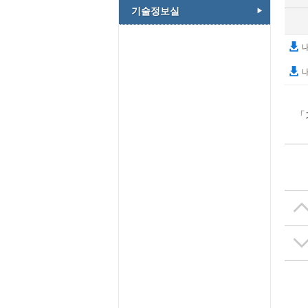
기술정보실
내
내
「